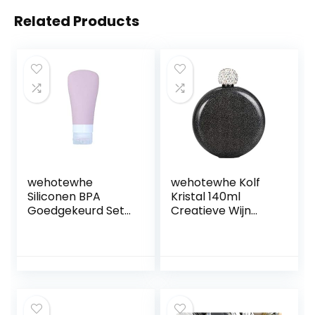
Related Products
wehotewhe
wehotewhe Kolf
Siliconen BPA
Kristal 140ml
Goedgekeurd Set
Creatieve Wijn
Gratis Hervulbare
Alcohol Roestvrij
Flessen Squeeza
Drank Deksel Staal
Reizen
Draagbare Glas &
Lekbestendige
Fles Pier Een
Reinigingsbenodig
Theeset (Zwart,
dheden Leuke Mok
One Size)
Set van 3 (Roze,