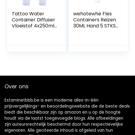
Tattoo Water
wehotewhe Fles
Container Diffuser
Containers Reizen
Vloeistof 4x250ml
30ML Hand 5 STKS
-Fles Wash
Spray Lekvrije Set
Sproeier Schoon
Sleutelhanger
Gereedschap &
Reiniging Levert
Verbouwing Mini
Sap Bril 4oz
Cirkel Glazen (Wit,
Modern (Zwart,
One Size)
One Size)
Over ons
Estaminetbbb.be is een moderne alles-in-één
prijsvergelijkings- en beoordelingswebsite die de beste deals
biedt die beschikbaar zijn op amazon en u op de hoogte
houdt via de laatst toegevoegde blogs. Alle afbeeldingen
zijn auteursrechtelijk beschermd door hun respectievelijke
eigenaren. Alle geciteerde inhoud is afgeleid van hun