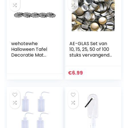
One Size)
wehotewhe
AE-GLAS Set van
Halloween Tafel
10, 15, 25, 50 of 100
Decoratie Mat
stuks vervangende
Levert Halloween
PP28
Mat Party Webs
schroefdoppen
Cup Keuken,
met opgerolde
€
6.99
Eetkamer & Bar
rand, aluminium
Dubbele Glazen
schroefdoppen
Muur Koffie Cup
voor flessen, glas,
(Zwart, One Size)
kunststof, 10 stuks