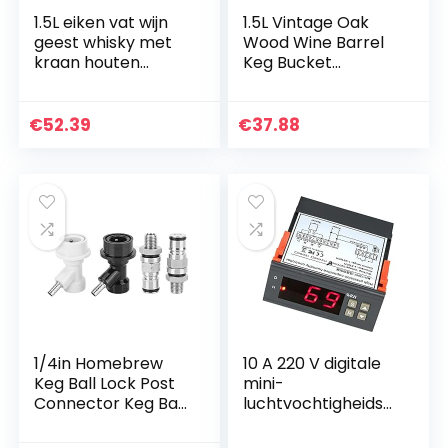
1.5L eiken vat wijn
1.5L Vintage Oak
geest whisky met
Wood Wine Barrel
kraan houten
Keg Bucket
standaard vintage
Brewing
eikenhouten
Accessories
wijnvat voor bier
Display Storage
€
52.39
€
37.88
whisky rum
Tool voor thuis
port(1.5L)
1/4in Homebrew
10 A 220 V digitale
Keg Ball Lock Post
mini-
Connector Keg Ball
luchtvochtigheidsr
Lock Connector
egelaar
Set Brouwen
meetbereik 1% ~