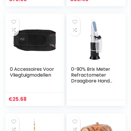
0 Accessoires Voor
0-90% Brix Meter
Vliegtuigmodellen
Refractometer
Draagbare Hand
Held Suiker Inhoud
Meting Voor Bier
Melk Vruchtensap
€
25.68
Suiker Tester Meter