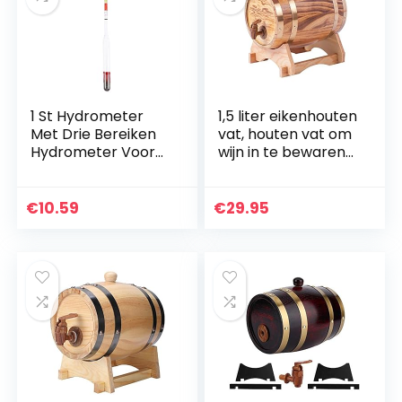
1 St Hydrometer
1,5 liter eikenhouten
Met Drie Bereiken
vat, houten vat om
Hydrometer Voor
wijn in te bewaren
Alc Benodigdheden
of te laten rijpen,
Voor Het Brouwen
wijn en
Van Wijn Digitale
gedistilleerd,
€
10.59
€
29.95
Hydrometer
wijnvat, wijnhouder
Zwaartekracht
(lichtgeel)
Tester Wijn
Brouwen Alcohol
Suiker Meter Was