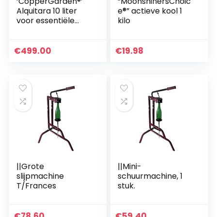
‘CopperGarden®’
“MoonshinersChoic
Alquitara 10 liter
e®” actieve kool 1
voor essentiële
kilo
oliën
€
499.00
€
19.98
||Grote
||Mini-
slijpmachine
schuurmachine, 1
T/Frances
stuk.
€
78.60
€
59.40