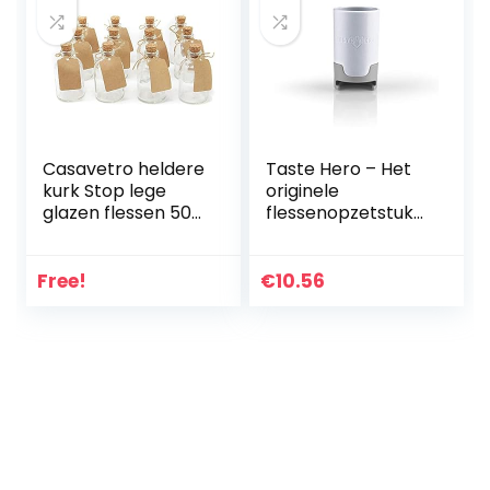
Casavetro heldere
Taste Hero – Het
kurk Stop lege
originele
glazen flessen 50
flessenopzetstuk
ml Herbruikbare
maakt van elke
kurk deksels-
bierfles een
luchtdicht voor
belevenis als een
Free!
€
10.56
Sloe Gin azijn bier
tapkraan. Voor
Cider Soda wodka
glas- en PET-
en Water (12 x 50
flessen,
ml)
herbruikbaar en
vaatwasmachineb
estendig