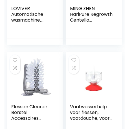
LOVIVER
MING ZHEN
Automatische
HariPure Regrowth
wasmachine,
Centella
accessoires voor
Reinigingsspeling,
spoelbakken,
plantaardige
kraan,
haren, lotion voor
glaswasmachine,
haargroei, serum
glasreiniger,
voor haargroei, 120
wasmachine voor
ml
keuken,
restaurant,
Flessen Cleaner
Vaatwasserhulp
Borstel
voor flessen,
Accessoires
vaatdouche, voor
Reiniging 2 in 1
hobby-brouwers