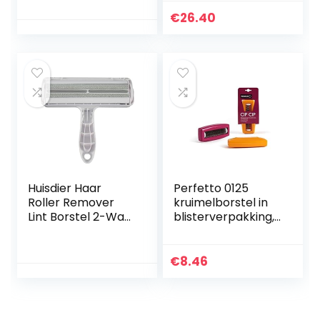
Gootsteen Zuig
en -winters.
Keuken Gadgets
€
26.40
Fles Wasmachine
Voor Gootsteen
Huisdier Haar
Perfetto 0125
Roller Remover
kruimelborstel in
Lint Borstel 2-Way
blisterverpakking,
Hond Kat Kam Tool
polypropyleen,
Handige Reiniging
veelkleurig
Hond Kat Bont
€
8.46
Borstel
Huismeubilair Sofa
Haar
Reinigingsborstel