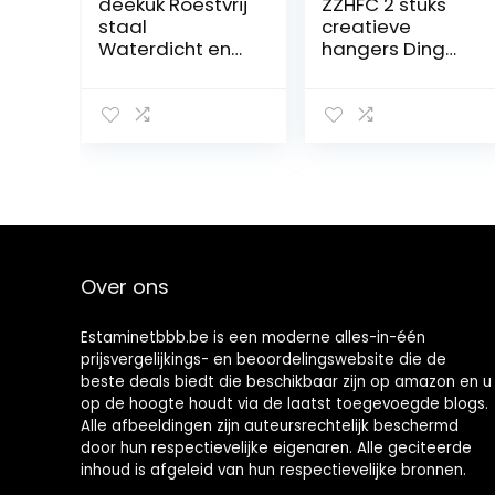
deekuk Roestvrij
ZZHFC 2 stuks
staal
creatieve
Waterdicht en
hangers Ding
gemakkelijk
Ding Ding
mee te nemen,
Dinosaurus voor
45mm
auto, grappig,
schattig, auto,
accessoires,
achteruitkijkspie
gel om op te
hangen,
ornament voor
jongeren, auto,
Over ons
spiegel,
hangend
Estaminetbbb.be is een moderne alles-in-één
prijsvergelijkings- en beoordelingswebsite die de
beste deals biedt die beschikbaar zijn op amazon en u
op de hoogte houdt via de laatst toegevoegde blogs.
Alle afbeeldingen zijn auteursrechtelijk beschermd
door hun respectievelijke eigenaren. Alle geciteerde
inhoud is afgeleid van hun respectievelijke bronnen.