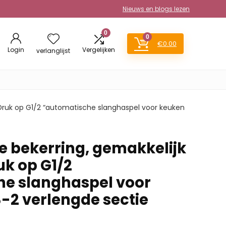
Nieuws en blogs lezen
0
0
€
0.00
Login
Vergelijken
verlanglijst
Druk op G1/2 “automatische slanghaspel voor keuken
 bekerring, gemakkelijk
uk op G1/2
e slanghaspel voor
-2 verlengde sectie