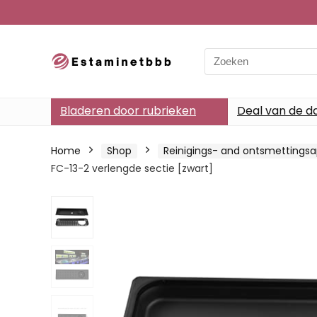
Search
for:
Bladeren door rubrieken
Deal van de d
Home
Shop
Reinigings- and ontsmettings
FC-13-2 verlengde sectie [zwart]