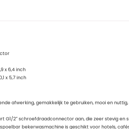
ctor
9 x 6,4 inch
1 x 5,7 inch
e afwerking, gemakkelijk te gebruiken, mooi en nuttig,
 G1/2″ schroefdraadconnector aan, die zeer stevig en st
oelbar bekerwasmachine is geschikt voor hotels, cafés 