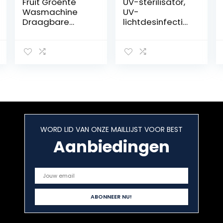
Fruit Groente
UV-sterilisator,
Wasmachine
UV-
Draagbare
lichtdesinfectie
Draadloze Fruit
middel, UV-
Voedsel Purifier
reinigingsdoos
Desinfectie
Multifunctionele
Machine voor
Aromatherapie-
Huishouden
reinigingsdoos
Draagbaar
Desinfectieapp
araat voor
Mobiele
Telefoons,
WORD LID VAN ONZE MAILLIJST VOOR BEST
Tandenborstels
Aanbiedingen