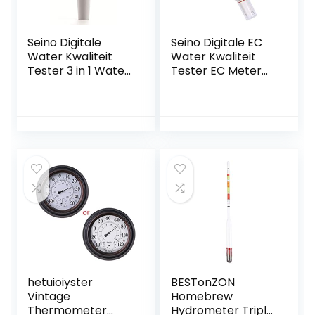
Seino Digitale
Seino Digitale EC
Water Kwaliteit
Water Kwaliteit
Tester 3 in 1 Water
Tester EC Meter
Tester met EC TDS
Met Temperatuur
en Temperatuur
Meter Voor
Meter Water
Huishoudelijke
Tester voor
Drinkwater
Aquarium
Aquaria
Drinkwater
hetuioiyster
BESTonZON
Vintage
Homebrew
Thermometer
Hydrometer Triple