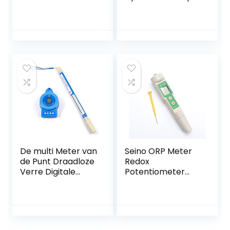
Hygrometer Grote
Scala Hydrometer
Schaal °C –
Bier Wijn
Weergave
Hydrometer
Vochtigheidsmonit
Zwaartekracht
or Digitale
Hydrometer Suiker
Hygrometer
Hydrometer
Hydrometer (Kleur
gesorteerd)
De multi Meter van
Seino ORP Meter
de Punt Draadloze
Redox
Verre Digitale
Potentiometer
Vertoning PH is
Draagbare Hoge
Geschikt voor
Precisie Hand Held
Chemische
Pen Tester
Reactie Pool
Lopende Pool