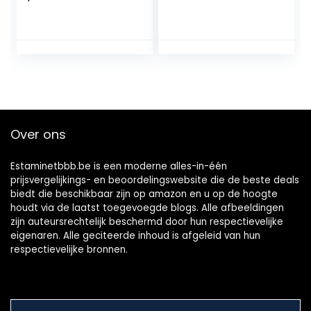
handwarmer
zeeblauwe glazen
draagbare student
fles met handvat
konijn oren
en schroefsluiting
dubbellaags
– 4 stuks
waterinjectie
warm water fles
klein
Warmwaterkruik
met deksel (Color :
Over ons
G)
Estaminetbbb.be is een moderne alles-in-één
prijsvergelijkings- en beoordelingswebsite die de beste deals
biedt die beschikbaar zijn op amazon en u op de hoogte
houdt via de laatst toegevoegde blogs. Alle afbeeldingen
zijn auteursrechtelijk beschermd door hun respectievelijke
eigenaren. Alle geciteerde inhoud is afgeleid van hun
respectievelijke bronnen.