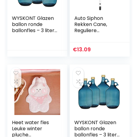
WYSKONT Glazen
Auto Siphon
ballon ronde
Rekken Cane,
ballonfles – 3 liter
Reguliere
zeeblauwe glazen
Siphoning Kit voor
fles met
Bier Wijn Maken
handgreep en
Emmer Mandfles
€
13.09
schroefsluiting – 3
Flessenvuller met
stuks
Tubing Plastic –
13.8×1.2×1.2in
Heet water fles
WYSKONT Glazen
Leuke winter
ballon ronde
pluche
ballonfles – 3 liter