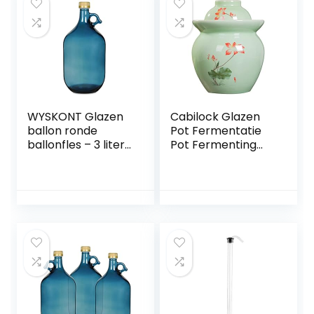
WYSKONT Glazen
Cabilock Glazen
ballon ronde
Pot Fermentatie
ballonfles – 3 liter
Pot Fermenting
zeeblauwe glazen
Crock Met
fles met
Waterafdichting
handgreep en
Airlock Deksel
schroefsluiting – 1
Fermanting Kit
stuk
Voor Wijn Brouwen
Beitsen Kimchi
Zuurkool Groenten
Kombuch Paocai
Pickle Pot 1. 5L