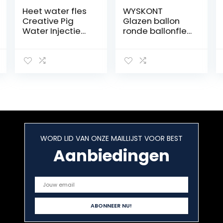
Heet water fles
WYSKONT
Creative Pig
Glazen ballon
Water Injectie
ronde ballonfles
Heet Waterfles
– 3 liter
Leuke Girl
zeeblauwe
Student
glazen fles met
Slaapzaal Mini
handvat en
Size Warm
schroefsluiting –
Water Bag
5 stuks
Warmwaterkruik
met deksel
(Color : B)
WORD LID VAN ONZE MAILLIJST VOOR BEST
Aanbiedingen