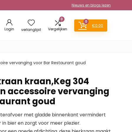
Nieuws en blogs lezen
0
0
€
0.00
Login
Vergelijken
verlanglijst
soire vervanging voor Bar Restaurant goud
kraan kraan,Keg 304
len accessoire vervanging
taurant goud
terafvoer met gladde binnenkant vermindert
in bier en zorgt voor meer plezier.
 voor een goede afdichting, deze bierkraan maakt