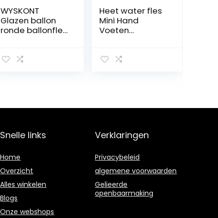
WYSKONT
Heet water fles
Glazen ballon
Mini Hand
ronde ballonfles
Voeten
– 3 liter
Warming Hot
zeeblauwe
Water Flessen
glazen fles met
Tas Draagbare
handgreep en
Meisjes Pocket
schroefsluiting –
Winter Warmer
3 stuks
Water Injectie
Opbergtas
Warmwaterkruik
met deksel
(Color : F)
Snelle links
Verklaringen
Home
Privacybeleid
Overzicht
algemene voorwaarden
Alles winkelen
Gelieerde
openbaarmaking
Blogs
Onze webshops