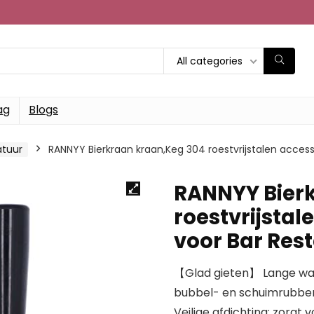
All categories
ag
Blogs
atuur
RANNYY Bierkraan kraan,Keg 304 roestvrijstalen acces
RANNYY Bier
roestvrijsta
voor Bar Res
【Glad gieten】 Lange wa
bubbel- en schuimrubber 
Veilige afdichting: zorgt