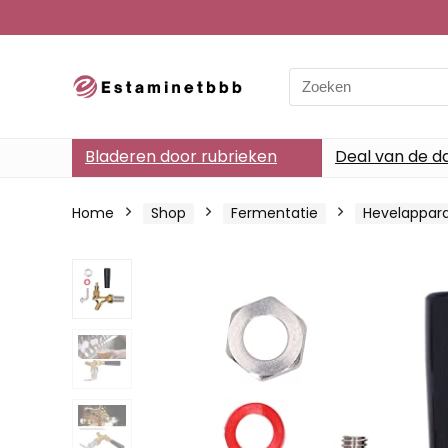
Search
for:
Bladeren door rubrieken
Deal van de d
Home
Shop
Fermentatie
Hevelappar