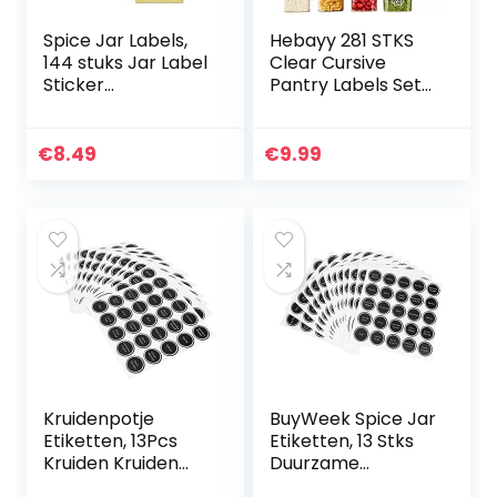
Spice Jar Labels,
Hebayy 281 STKS
144 stuks Jar Label
Clear Cursive
Sticker
Pantry Labels Set
Voorgedrukte
Waterbestendig
Ronde Sticky
met aanpasbare
Labels Pantry
stickers voor
€
8.49
€
9.99
Container Labels
voedsel
Keuken Opslag
containers, potten
Potten 1,5 Inch
Kruidenpotje
BuyWeek Spice Jar
Etiketten, 13Pcs
Etiketten, 13 Stks
Kruiden Kruiden
Duurzame
Keuken Opslag
Herbruikbare