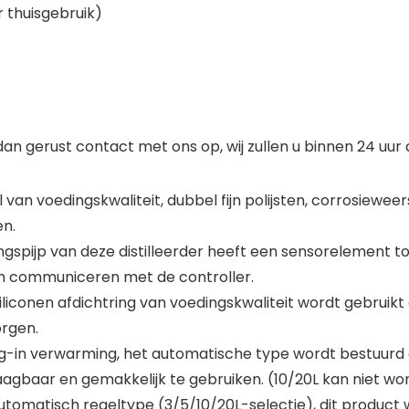
r thuisgebruik)
an gerust contact met ons op, wij zullen u binnen 24 uur
l van voedingskwaliteit, dubbel fijn polijsten, corrosiewe
n.
gspijp van deze distilleerder heeft een sensorelement t
n communiceren met de controller.
siliconen afdichtring van voedingskwaliteit wordt gebrui
orgen.
lug-in verwarming, het automatische type wordt bestuurd
draagbaar en gemakkelijk te gebruiken. (10/20L kan niet wo
tomatisch regeltype (3/5/10/20L-selectie), dit product