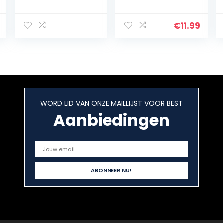
Keg Fitting voor
Cola Barrel voor
Biervat voor
€
11.99
Brew Barrel
WORD LID VAN ONZE MAILLIJST VOOR BEST
Aanbiedingen