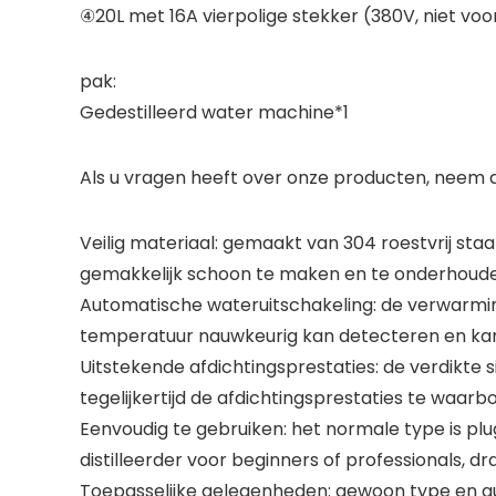
④20L met 16A vierpolige stekker (380V, niet voo
pak:
Gedestilleerd water machine*1
Als u vragen heeft over onze producten, neem d
Veilig materiaal: gemaakt van 304 roestvrij staa
gemakkelijk schoon te maken en te onderhoude
Automatische wateruitschakeling: de verwarmin
temperatuur nauwkeurig kan detecteren en ka
Uitstekende afdichtingsprestaties: de verdikte 
tegelijkertijd de afdichtingsprestaties te waarb
Eenvoudig te gebruiken: het normale type is p
distilleerder voor beginners of professionals, 
Toepasselijke gelegenheden: gewoon type en au