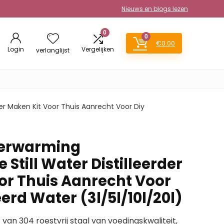
Nieuws en blogs lezen
0
0
€
0.00
Login
Vergelijken
verlanglijst
der Maken Kit Voor Thuis Aanrecht Voor Diy
Verwarming
Still Water Distilleerder
or Thuis Aanrecht Voor
eerd Water (3l/5l/10l/20l)
 van 304 roestvrij staal van voedingskwaliteit,