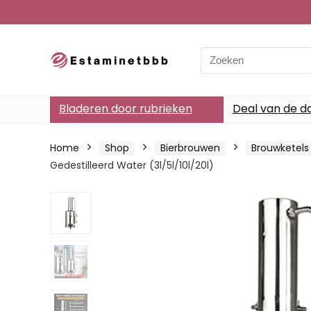
Search
for:
Bladeren door rubrieken
Deal van de d
Home
Shop
Bierbrouwen
Brouwketels
Gedestilleerd Water (3l/5l/10l/20l)