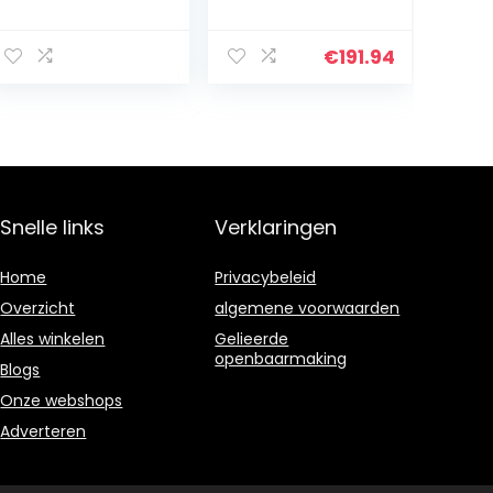
Connector Niet-
Dispenser ball
vervuilende
lock kit (10L
brouwconnector
standaard
€
191.94
voor bierpomp
zwart)
Snelle links
Verklaringen
Home
Privacybeleid
Overzicht
algemene voorwaarden
Alles winkelen
Gelieerde
openbaarmaking
Blogs
Onze webshops
Adverteren