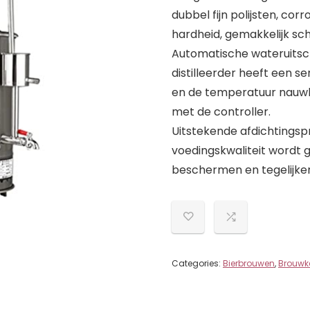
dubbel fijn polijsten, co
hardheid, gemakkelijk s
Automatische wateruitsc
distilleerder heeft een 
en de temperatuur nauw
met de controller.
Uitstekende afdichtingspr
voedingskwaliteit wordt g
beschermen en tegelijker
Categories:
Bierbrouwen
,
Brouwke