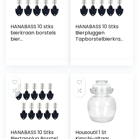
HANABASS 10 stks
HANABASS 10 Stks
bierkraan borstels
Bierpluggen
bier
Tapborstelbierkraa
kraanreinigingsbor
n Borstelpluggen
stels
Bierkraan Tik
multifunctionele
Reinigingsstekker
borstels
Voor Tapbierkraan
Cap
HANABASS 10 Stks
Housoutil 1 St
Biertapplug Borstel
Kimchi-altaar