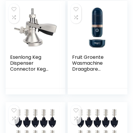
Beitsen Kimchi
Zuurkool Groenten
Kombuch Paocai
Pickle Pot 1. 5L
Esenlong Keg
Fruit Groente
Dispenser
Wasmachine
Connector Keg
Draagbare
Koppeling Roestvrij
Draadloze Fruit
staal Uitdelen
Voedsel Purifier
Materiaal
Desinfectie
Accessoire A Type
Machine voor
Huishouden