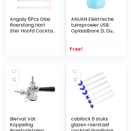
Angoily 6Pcs Glas
ANUAN Elektrische
Roerstang Hart
tuinsproeier USB
Ster Hoofd Cocktail
Oplaadbare 2L Dual
Swizzle
Nozzle Handheld
Roerstokken Drank
Gieter Spritzer
Koffie Drinken
voor Huis Bloem
Free!
Roerstokken Roer
Desinfectie Blauw
Sticks voor Bar
Party Home Office
Biervat Vat
cabilock 6 stuks
Koppeling
glazen roerstaaf
Roestvrijstalen
cocktail draaibare