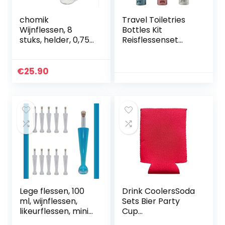
chomik
Travel Toiletries
Wijnflessen, 8
Bottles Kit
stuks, helder, 0,75
Reisflessenset
liter, wijnfles, 30
Reisflessen Voor
cm, nieuw
Vloeistoffen
Shampoo Travel
€
25.90
Bottle Travel
Bottles For
Toiletries Set
Cosmetic Toiletry
Containers Set For
Lotion(6 Stuk)
Lege flessen, 100
Drink CoolersSoda
ml, wijnflessen,
Sets Bier Party
likeurflessen, mini-
Cup
olie, glazen flessen,
Thermocoolers