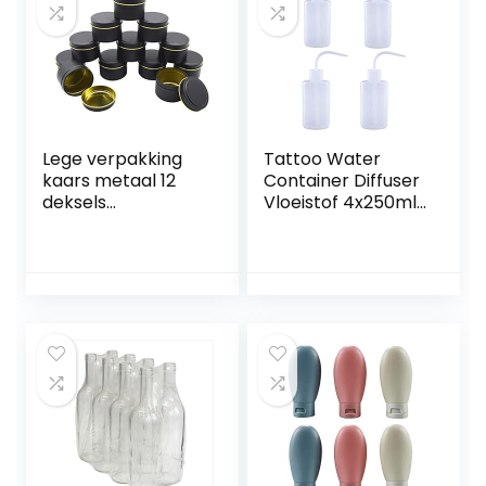
Lege verpakking
Tattoo Water
kaars metaal 12
Container Diffuser
deksels
Vloeistof 4x250ml
decoratieve 3-
-Fles Wash
inch met ozs
Sproeier Schoon
potten 4 naadloze
Gereedschap &
gouden keuken,
Verbouwing Mini
eetkamer & bar
Cirkel Glazen (Wit,
theekopjes glas
One Size)
helder (zoals laat
zien, One Size)