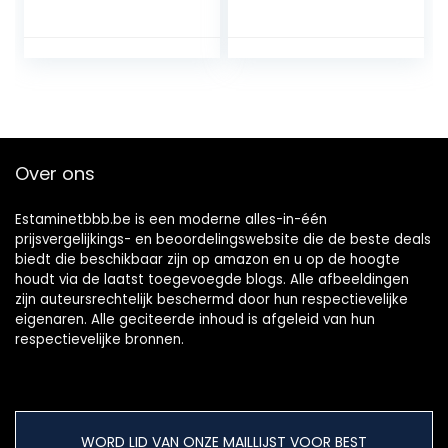
houten dop, 24
Kan Mouwen
stuks
Blanco Keuken,
Eet- & Bar
Geïsoleerde
Keramische Mok
met (Hot Pink, One
Size)
Over ons
Estaminetbbb.be is een moderne alles-in-één
prijsvergelijkings- en beoordelingswebsite die de beste deals
biedt die beschikbaar zijn op amazon en u op de hoogte
houdt via de laatst toegevoegde blogs. Alle afbeeldingen
zijn auteursrechtelijk beschermd door hun respectievelijke
eigenaren. Alle geciteerde inhoud is afgeleid van hun
respectievelijke bronnen.
WORD LID VAN ONZE MAILLIJST VOOR BEST