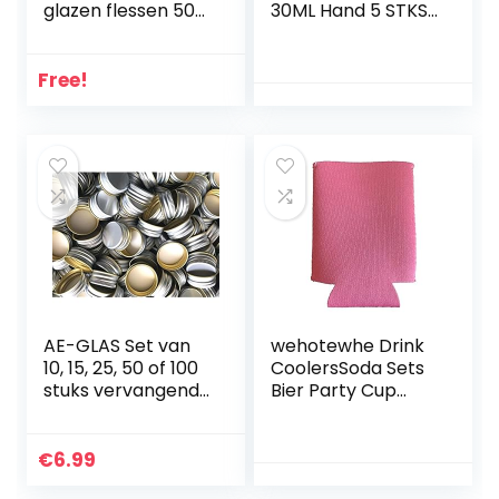
glazen flessen 500
30ML Hand 5 STKS
ml Herbruikbare
Spray Lekvrije Set
kurk deksels-
Sleutelhanger
luchtdicht voor
Reiniging Levert
Free!
Sloe Gin azijn bier
Sap Bril 4oz
Cider Soda wodka
Modern (Zwart,
en Water (6 x 500
One Size)
ml)
AE-GLAS Set van
wehotewhe Drink
10, 15, 25, 50 of 100
CoolersSoda Sets
stuks vervangende
Bier Party Cup
PP28
Thermocoolers
schroefdoppen
Kan Mouwen
met opgerolde
Blanco Keuken,
€
6.99
rand, aluminium
Eet- & Bar