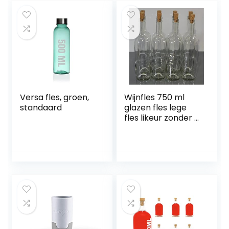
varkensspuit spuit
voor vee spuit
voor dieren
Versa fles, groen,
Wijnfles 750 ml
standaard
glazen fles lege
fles likeur zonder /
met kurk wijn (40
stuks met kurk,
wit)