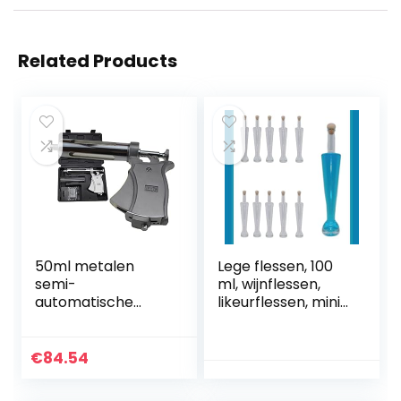
Related Products
50ml metalen
Lege flessen, 100
semi-
ml, wijnflessen,
automatische
likeurflessen, mini-
continue
olie, glazen flessen,
verstelbare spuit
houten dop, 24
veterinaire
stuks
€
84.54
roestvrijstalen
vaccin spuit