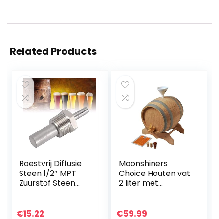
Related Products
Roestvrij Diffusie
Moonshiners
Steen 1/2″ MPT
Choice Houten vat
Zuurstof Steen
2 liter met
Snelle
accessoires – Top
Ontkoppeling 1/4”
cadeau-idee om
Barb Inline
zelf te vullen –
€
15.22
€
59.99