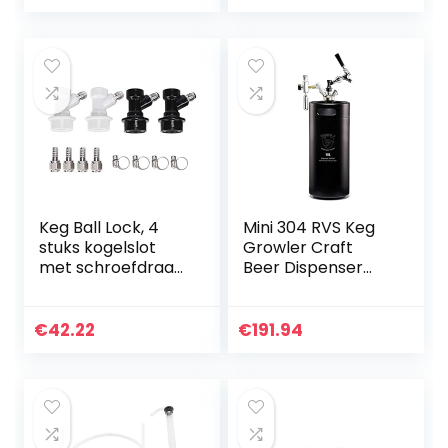
Carbonation
eikenhouten vat
Aeration
Homebrew Steen
Keg Ball Lock, 4
Mini 304 RVS Keg
stuks kogelslot
Growler Craft
met schroefdraad
Beer Dispenser
Keg kunststof
ball lock kit (10L
fittingen
standaard zwart)
connector Ball
€
42.22
€
191.94
Lock Disconnects
Kit met adapter
tang voor
frisdrankbier,
vruchtensap
water