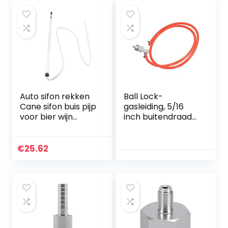
tang voor
frisdrankbier,
vruchtensap
water
Auto sifon rekken
Ball Lock-
Cane sifon buis pijp
gasleiding, 5/16
voor bier wijn
inch buitendraad
emmer mandfles
Heavy-duty
fles maken van
carbonatatiedop,
wijn met kunststof
flexibele
€
25.62
buizen, thuisbar
gasleiding,
gebruik, 64cm,
geschikt voor
duurzaam,
thuisbrouwsystee
praktisch
m