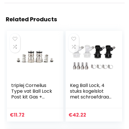
Related Products
triplej Cornelius
Keg Ball Lock, 4
Type vat Ball Lock
stuks kogelslot
Post kit Gas +
met schroefdraad
vloeistof 19/32″-18
Keg kunststof
9/16″-18 (GAS +
fittingen
VLOEIBAAR
connector Ball
€
11.72
€
42.22
9/16″-18)
Lock Disconnects
Kit met adapter