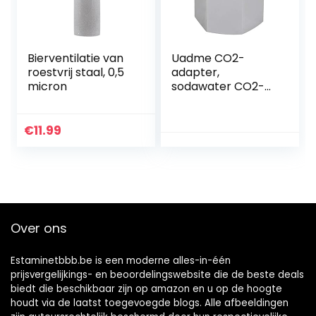
Bierventilatie van
Uadme CO2-
roestvrij staal, 0,5
adapter,
micron
sodawater CO2-
adapter mini-
regelaar
Homebrew bier
€
11.99
Corny Keg
3/8‑24UNF naar
6ACME‑6G
Over ons
Estaminetbbb.be is een moderne alles-in-één
prijsvergelijkings- en beoordelingswebsite die de beste deals
biedt die beschikbaar zijn op amazon en u op de hoogte
houdt via de laatst toegevoegde blogs. Alle afbeeldingen