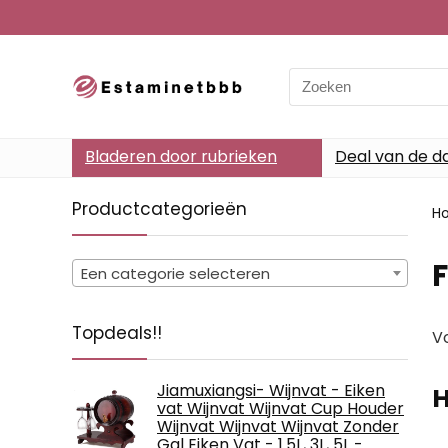
Search
for:
Bladeren door rubrieken
Deal van de d
Productcategorieën
H
F
Een categorie selecteren
Topdeals!!
Vo
Jiamuxiangsi- Wijnvat - Eiken
H
vat Wijnvat Wijnvat Cup Houder
Wijnvat Wijnvat Wijnvat Zonder
Gal Eiken Vat - 1.5L, 3L, 5L -