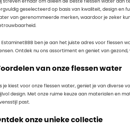
j streven ernaar om alleen de beste flessen water aan te 
orgvuldig geselecteerd op basis van
kwaliteit
,
design
en
fu
ater van
gerenommeerde merken
, waardoor je zeker kun
etrouwbaarheid.
j
EstaminetBBB
ben je aan het juiste adres voor flessen 
ensen. Ontdek nu ons assortiment en geniet van gezond, v
oordelen van onze flessen water
s je kiest voor onze flessen water, geniet je van divers
ijlvol design. Met onze ruime keuze aan materialen en maten
vensstijl past.
ntdek onze unieke collectie