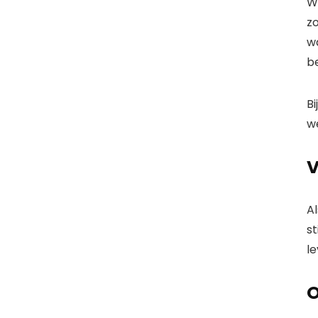
Wi
z
w
b
Bi
w
V
Al
st
le
O