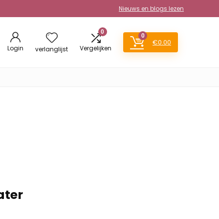
Nieuws en blogs lezen
0
0
€
0.00
Login
Vergelijken
verlanglijst
ater