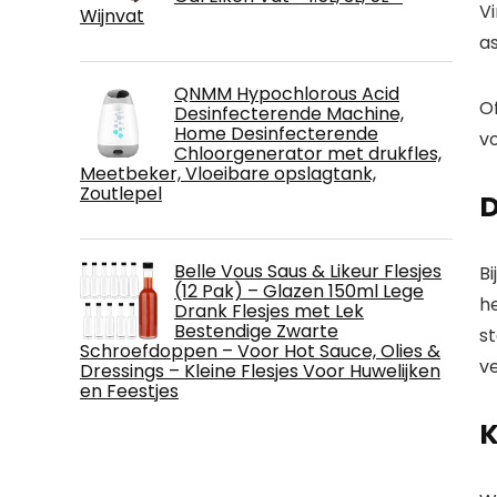
Vi
Wijnvat
a
QNMM Hypochlorous Acid
O
Desinfecterende Machine,
Home Desinfecterende
vo
Chloorgenerator met drukfles,
Meetbeker, Vloeibare opslagtank,
Zoutlepel
D
Belle Vous Saus & Likeur Flesjes
Bi
(12 Pak) – Glazen 150ml Lege
he
Drank Flesjes met Lek
Bestendige Zwarte
s
Schroefdoppen – Voor Hot Sauce, Olies &
v
Dressings – Kleine Flesjes Voor Huwelijken
en Feestjes
K