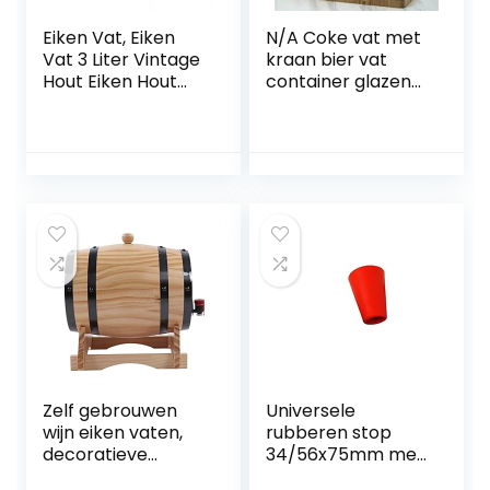
Eiken Vat, Eiken
N/A Coke vat met
Vat 3 Liter Vintage
kraan bier vat
Hout Eiken Hout
container glazen
Vat Voor Bier
drank vat fruit
Whiskey Rum
thee vat sap fles
Poort,C
grote capaciteit
(Color : A, Size : 2L)
Zelf gebrouwen
Universele
wijn eiken vaten,
rubberen stop
decoratieve
34/56x75mm met
ornamenten wijn
gat