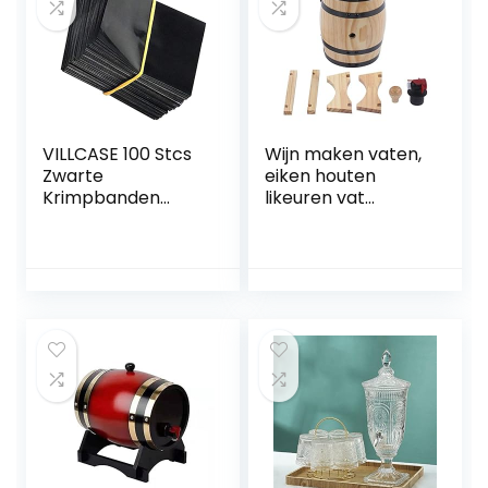
VILLCASE 100 Stcs
Wijn maken vaten,
Zwarte
eiken houten
Krimpbanden
likeuren vat
Warmte Krimpfolie
dispenser vintage
Krimpfolie Voor
grenen hout
Essentiële Oliefles
wijnvat brouwen
Glazen Flesjes
accessoires voor
Drankflessen
thuis bar (1L)
50X60 Mm Fits
Diameter 3/4 Tot 1