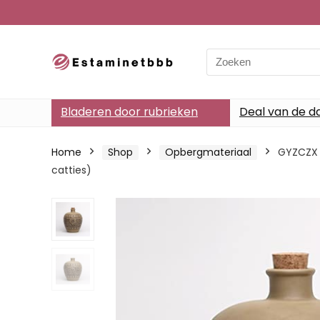
Search
for:
Bladeren door rubrieken
Deal van de d
Home
Shop
Opbergmateriaal
GYZCZX V
catties)