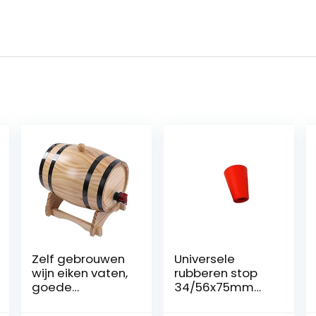
Zelf gebrouwen
Universele
wijn eiken vaten,
rubberen stop
goede
34/56x75mm
afdichting wijn
met gat
eiken vaten voor