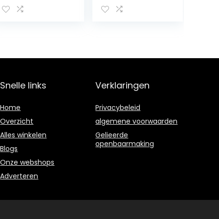
reclosable
bar(#2)
ritssluiting
opslag plastic
zakken voor
sieraden
cadeaubon
snoep 5×7 cm
reclosable
Snelle links
Verklaringen
tassen
Home
Privacybeleid
Overzicht
algemene voorwaarden
Alles winkelen
Gelieerde
openbaarmaking
Blogs
Onze webshops
Adverteren