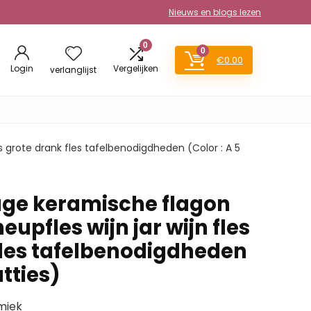
Nieuws en blogs lezen
0
0
€
0.00
Login
Vergelijken
verlanglijst
s grote drank fles tafelbenodigdheden (Color : A 5
ge keramische flagon
heupfles wijn jar wijn fles
fles tafelbenodigdheden
atties)
miek