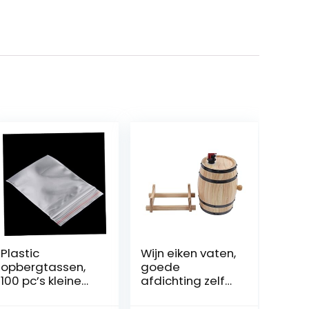
Plastic
Wijn eiken vaten,
opbergtassen,
goede
100 pc’s kleine
afdichting zelf
heldere
gebrouwen wijn
ritszakken
eiken vaten voor