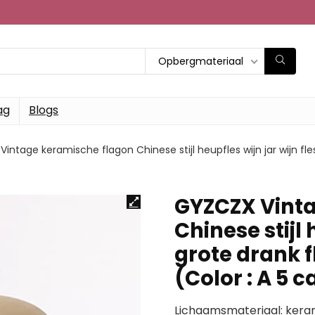
Opbergmateriaal
ag
Blogs
intage keramische flagon Chinese stijl heupfles wijn jar wijn fle
GYZCZX Vinta
Chinese stijl 
grote drank 
(Color : A 5 c
Lichaamsmateriaal: kera