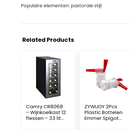
Populaire elementen: pastorale stijl
Related Products
Camry CR8068
ZYWUOY 2Pcs
– Wijnkoelkast 12
Plastic Bottelen
flessen – 33 liter
Emmer Spigot
(DSS-DS83545)
Tap Kraan,
Robuuste