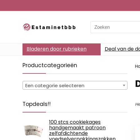
Search
for:
Bladeren door rubrieken
Deal van de d
Productcategorieën
H
‎
Een categorie selecteren
Topdeals!!
He
100 stcs cookiekages
handgemaakt patroon
zelfafdichtende
voedselverpakkingszakken