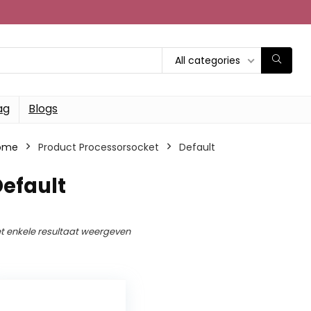
All categories
ag
Blogs
ome
Product Processorsocket
‎Default
Default
t enkele resultaat weergeven