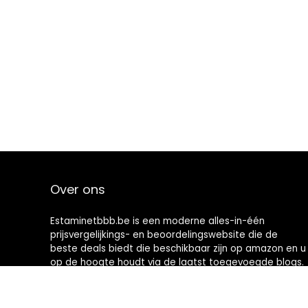
Over ons
Estaminetbbb.be is een moderne alles-in-één
prijsvergelijkings- en beoordelingswebsite die de
beste deals biedt die beschikbaar zijn op amazon en u
op de hoogte houdt via de laatst toegevoegde blogs.
Alle afbeeldingen zijn auteursrechtelijk beschermd
door hun respectievelijke eigenaren. Alle geciteerde
inhoud is afgeleid van hun respectievelijke bronnen.