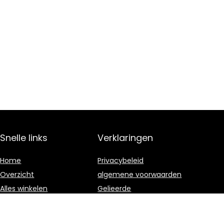
Snelle links
Verklaringen
Home
Privacybeleid
Overzicht
algemene voorwaarden
Alles winkelen
Gelieerde
openbaarmaking
Blogs
Onze webshops