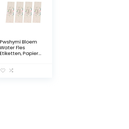
Pwshymi Bloem
Water Fles
Etiketten, Papier
Materiaal 50Pcs
Gemakkelijk Te
Gebruiken Bloem
Patroon Duidelijke
Patronen
Waterdichte
Water Fles Sticker
Etiketten voor
Bruiloft