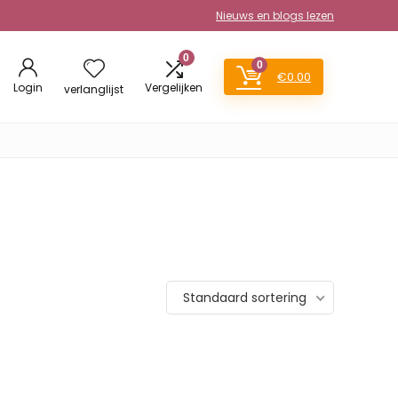
Nieuws en blogs lezen
0
0
€
0.00
Login
Vergelijken
verlanglijst
Standaard sortering