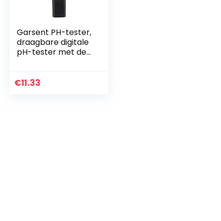
Garsent PH-tester,
draagbare digitale
pH-tester met de
waterkwaliteitstest
er van het LCD-
scherm, voor vijver,
€
11.33
aquarium,
zwembad,
drinkwater