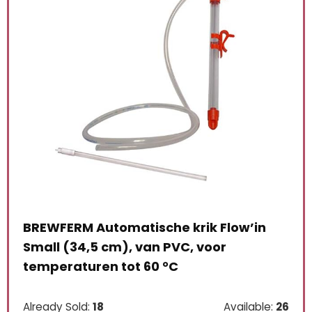
’in
Beertender Set van 5 tubes voor SEB
Krups bierpompbuis
€
15.27
lable:
26