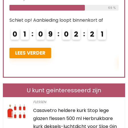
Already Sold:
21
Available:
31
69 %
68 %
f
Schiet op! Aanbieding loopt binnenkort af
0
0
2
0
9
0
2
2
0
TOEVOEGEN AAN WINKELWAGEN
U kunt geïnteresseerd zijn
FLESSEN
Casavetro heldere kurk Stop lege
glazen flessen 500 ml Herbruikbare
kurk deksels-luchtdicht voor Sloe Gin