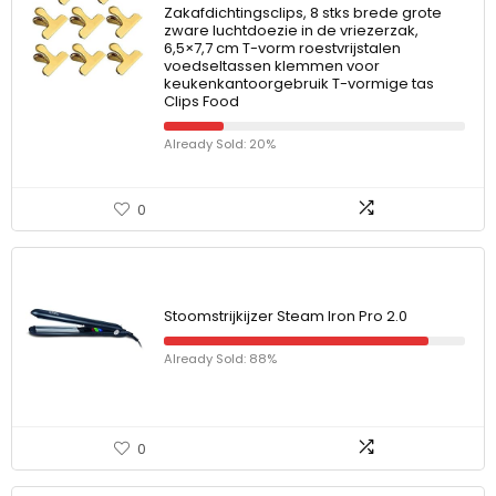
Zakafdichtingsclips, 8 stks brede grote
zware luchtdoezie in de vriezerzak,
6,5×7,7 cm T-vorm roestvrijstalen
voedseltassen klemmen voor
keukenkantoorgebruik T-vormige tas
Clips Food
Already Sold: 20%
0
Stoomstrijkijzer Steam Iron Pro 2.0
Already Sold: 88%
0