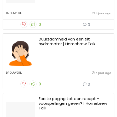
BROUWERIJ
4 jaar ago
0
0
Duurzaamheid van een tilt
hydrometer | Homebrew Talk
BROUWERIJ
4 jaar ago
0
0
Eerste poging tot een recept –
voorspellingen geven? | Homebrew
Talk