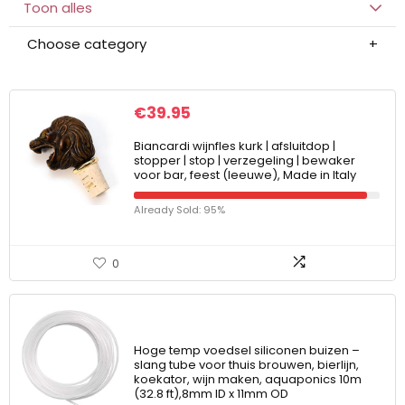
Toon alles
Choose category
€
39.95
Biancardi wijnfles kurk | afsluitdop |
stopper | stop | verzegeling | bewaker
voor bar, feest (leeuwe), Made in Italy
Already Sold: 95%
0
Hoge temp voedsel siliconen buizen –
slang tube voor thuis brouwen, bierlijn,
koekator, wijn maken, aquaponics 10m
(32.8 ft),8mm ID x 11mm OD