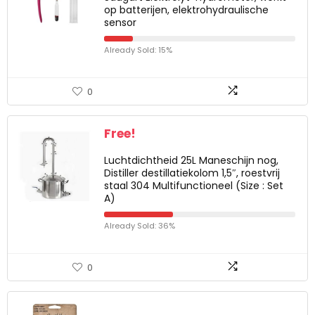
op batterijen, elektrohydraulische
sensor
Already Sold: 15%
0
Free!
Luchtdichtheid 25L Maneschijn nog,
Distiller destillatiekolom 1,5″, roestvrij
staal 304 Multifunctioneel (Size : Set
A)
Already Sold: 36%
0