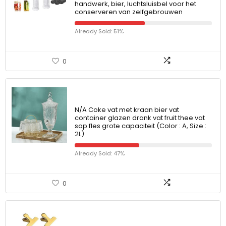
handwerk, bier, luchtsluisbel voor het
conserveren van zelfgebrouwen
Already Sold: 51%
0
N/A Coke vat met kraan bier vat
container glazen drank vat fruit thee vat
sap fles grote capaciteit (Color : A, Size :
2L)
Already Sold: 47%
0