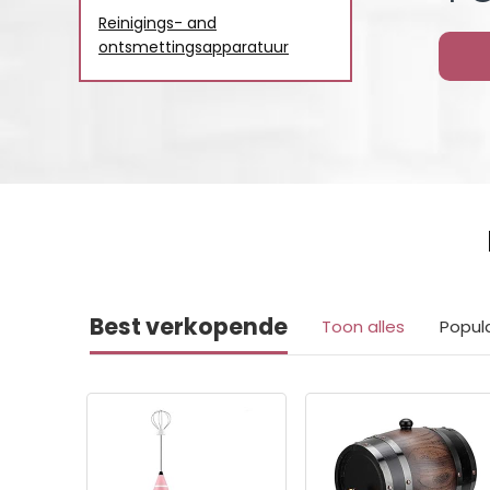
Reinigings- and
ontsmettingsapparatuur
Best verkopende
Toon alles
Popul