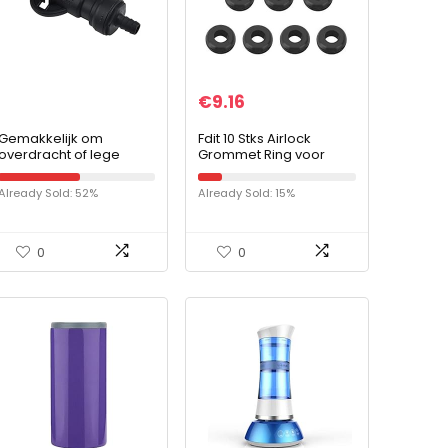
€
9.16
Gemakkelijk om
Fdit 10 Stks Airlock
overdracht of lege
Grommet Ring voor
Boxed wijnzakken bij te
Fermenter Deksel Bier
vullen, zak in doos BIB-
Brewing Tool
Already Sold: 52%
Already Sold: 15%
connector
Accessoires
0
0