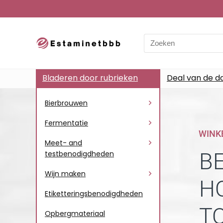
Bladeren door rubrieken
Deal van de d
Bierbrouwen
Fermentatie
WINK
Meet- and
B
testbenodigdheden
Wijn maken
H
Etiketteringsbenodigdheden
T
Opbergmateriaal