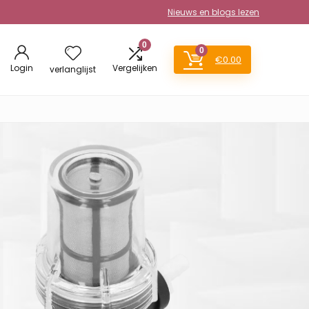
Nieuws en blogs lezen
0
0
€
0.00
Login
Vergelijken
verlanglijst