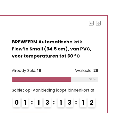
G BETERE RESULTATEN DOOR VANDAAG TE UPGR
BREWFERM Automatische krik
Flow’in Small (34,5 cm), van PVC,
voor temperaturen tot 60 °C
Already Sold:
18
Available:
26
69 %
Schiet op! Aanbieding loopt binnenkort af
0
1
1
3
1
3
1
1
2