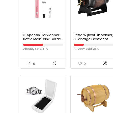
3-Speeds Eierklopper
Retro Wijnvat Dispenser
Koffie Melk Drink Garde
3L Vintage Gestreept
Mixer Eggbeater Frother
Zwart Eiken Rood
Roerder USB
Mutifuctionele Hout Wijn
Already Sold: 51%
Already Sold: 25%
Oplaadbare Handheld
Container Grote
Voedsel Blender Garde
Capaciteit Anti-lek
Roze
Vaatje Emmer
Container Met Kraan,
0
0
voor Thuis Cafe Thee
Huis Enzovoort