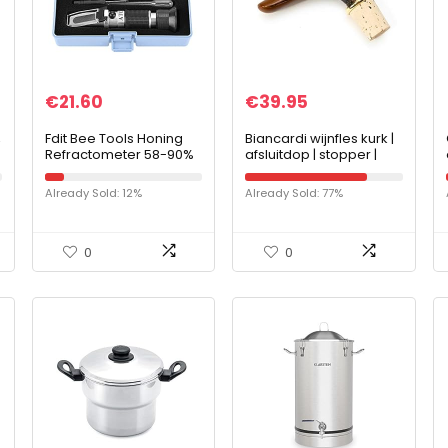
€
21.60
€
39.95
,
Fdit Bee Tools Honing
Biancardi wijnfles kurk |
Refractometer 58-90%
afsluitdop | stopper |
Sugar Content Bijenteelt
stop | verzegeling |
Draagbare
bewaker voor bar, feest
Already Sold: 12%
Already Sold: 77%
Refractometer Honing
(eend), Made in Italy
Concentratie Meter
voor Honing Vocht,
Gecondenseerde Melk,
0
0
Suikersiroop