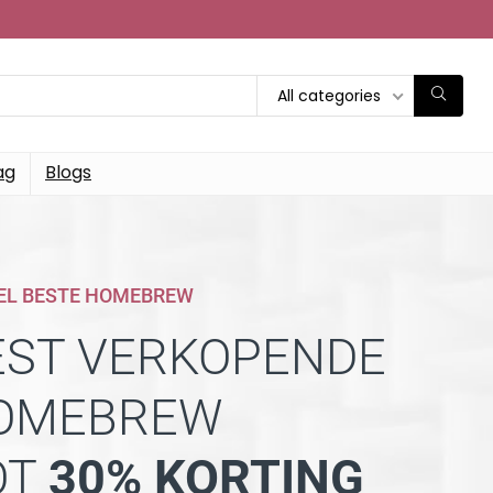
All categories
ag
Blogs
EL BESTE HOMEBREW
EST VERKOPENDE
OMEBREW
OT
30% KORTING