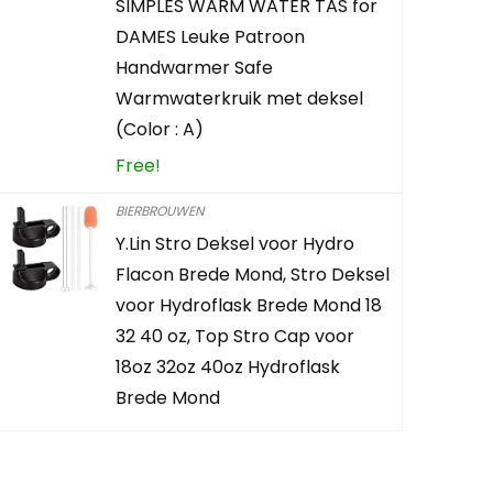
SIMPLES WARM WATER TAS for
DAMES Leuke Patroon
TOEVOEG
Handwarmer Safe
Warmwaterkruik met deksel
(Color : A)
Free!
BIERBROUWEN
Y.Lin Stro Deksel voor Hydro
Flacon Brede Mond, Stro Deksel
voor Hydroflask Brede Mond 18
32 40 oz, Top Stro Cap voor
18oz 32oz 40oz Hydroflask
Brede Mond