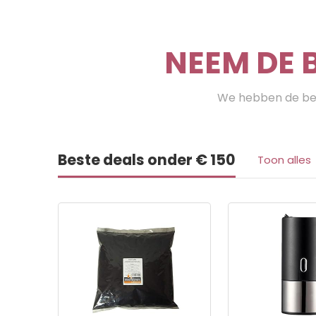
NEEM DE 
We hebben de bes
Beste deals onder € 150
Toon alles