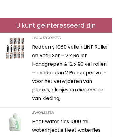
ADEN!
U kunt geïnteresseerd zijn
UNCATEGORIZED
Redberry 1080 vellen LINT Roller
Beertender
en Refill Set – 2 x Roller
SEB Krups
Handgrepen & 12 x 90 vel rollen
– minder dan 2 Pence per vel –
€
15.27
voor het verwijderen van
pluisjes, pluisjes en dierenhaar
Already Sold:
van kleding,
BUIKFLESSEN
Schiet op! A
Heet water fles 1000 ml
waterinjectie Heet waterfles
0
2