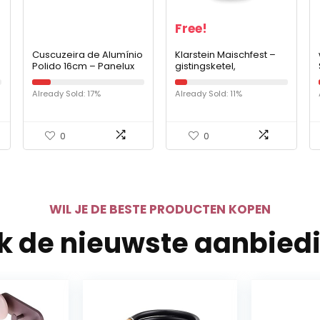
Free!
Cuscuzeira de Alumínio
Klarstein Maischfest –
Polido 16cm – Panelux
gistingsketel,
bierbrouwapparaat,
r
gistingsketel,
Already Sold: 17%
Already Sold: 11%
fermentatie van bier, 25
liter, roestvrij staal, zilver
0
0
WIL JE DE BESTE PRODUCTEN KOPEN
jk de nieuwste aanbied