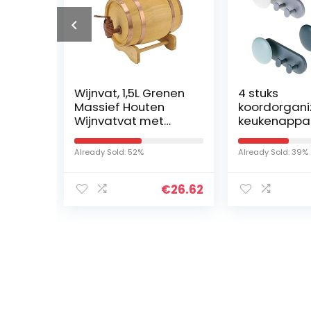
Wijnvat, 1,5L Grenen
4 stuks
 warm
Massief Houten
koordorgani
ttige
Wijnvatvat met
keukenappa
eet
Aluminiumfolie
muurbevesti
Voering, voor Het
zelfklevend
Already Sold: 52%
Already Sold: 39%
ek
Bewaren van Uw
wikkelkoord
Eigen Whisky, Bier,
kabelbeheer
€
26.62
es
Wijn, Bourbon,
opslag en fi
k
Tequila, Rum, Hete
koorden van 
or :
Saus en Meer
koffiezetap
(6.7×5.1×5.1in)
blender,
luchtfriteus
Iet