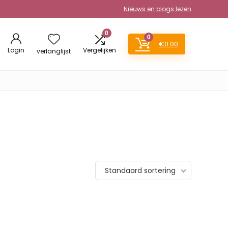
Nieuws en blogs lezen
0
0
€
0.00
Login
Vergelijken
verlanglijst
Standaard sortering