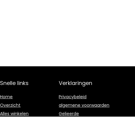
Snelle links
Verklaringen
Home
Privacybeleid
Overzicht
algemene voorwaarden
Alles winkelen
Gelieerde
openbaarmaking
Blogs
Onze webshops