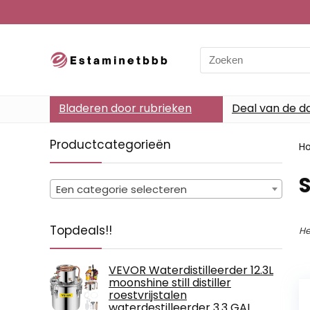
Search
for:
Bladeren door rubrieken
Deal van de d
Productcategorieën
H
Een categorie selecteren
Topdeals!!
He
VEVOR Waterdistilleerder 12.3L
moonshine still distiller
roestvrijstalen
waterdestilleerder 3.3 GAL