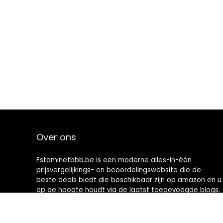
Over ons
Estaminetbbb.be is een moderne alles-in-één
prijsvergelijkings- en beoordelingswebsite die de
beste deals biedt die beschikbaar zijn op amazon en u
op de hoogte houdt via de laatst toegevoegde blogs.
Alle afbeeldingen zijn auteursrechtelijk beschermd
door hun respectievelijke eigenaren. Alle geciteerde
inhoud is afgeleid van hun respectievelijke bronnen.