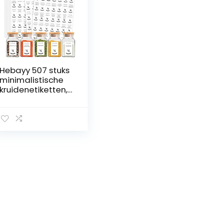
Hebayy 507 stuks
minimalistische
kruidenetiketten,
390 voorgedrukte
117 extra
schrijflabels voor
doe-het-zelf,
waterdicht,
oliebestendig,
geen residu
kruidenetiketten
voor
keukenpantry