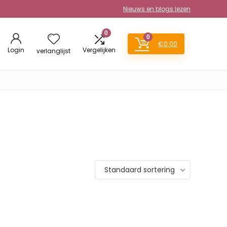
Nieuws en blogs lezen
0
0
€
0.00
Login
Vergelijken
verlanglijst
Standaard sortering