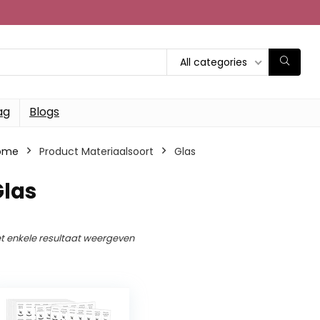
All categories
ag
Blogs
ome
Product Materiaalsoort
‎Glas
Glas
t enkele resultaat weergeven