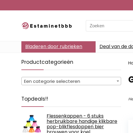
Search
for:
Bladeren door rubrieken
Deal van de d
Productcategorieën
H
‎
Een categorie selecteren
Topdeals!!
He
Flessenkappen - 6 stuks
herbruikbare handige klikbare
pop-blikflesdoppen bier
brouwen voor koel