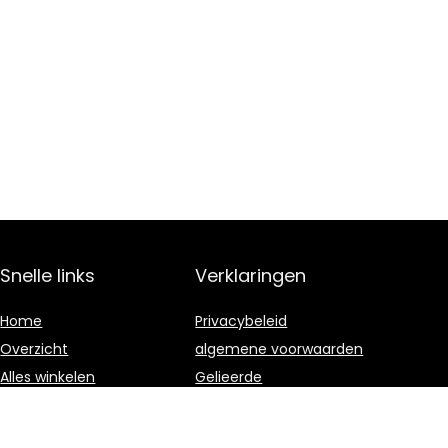
Snelle links
Verklaringen
Home
Privacybeleid
Overzicht
algemene voorwaarden
Alles winkelen
Gelieerde
openbaarmaking
Blogs
Onze webshops