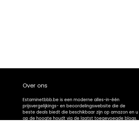
Over ons
Estaminetbbb.be is een moderne alles-in-één
prijsvergelijkings- en beoordelingswebsite die de
beste deals biedt die beschikbaar zijn op amazon en u
op de hoogte houdt via de laatst toegevoegde blogs.
Alle afbeeldingen zijn auteursrechtelijk beschermd
door hun respectievelijke eigenaren. Alle geciteerde
inhoud is afgeleid van hun respectievelijke bronnen.