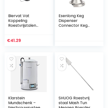
Biervat Vat
Esenlong Keg
Koppeling
Dispenser
Roestvrijstalen
Connector Keg
Biervat
Koppeling Roestvrij
Kraanverdeler D
staal Uitdelen
Type Met
Materiaal
€
41.29
Reliëfklep Moer
Accessoire A Type
Pakking Voor
Thuisbrouwen
Accessoire
Klarstein
SHUOG Roestvrij
Mundschenk –
staal Mash Tun
bierbrouwsysteem,
Mengen Roerder