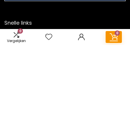
Snelle links
0
0
Home
Vergelijken
Overzicht
Alles winkelen
Blogs
Onze webshops
Adverteren
Verklaringen
Privacybeleid
algemene voorwaarden
Gelieerde openbaarmaking