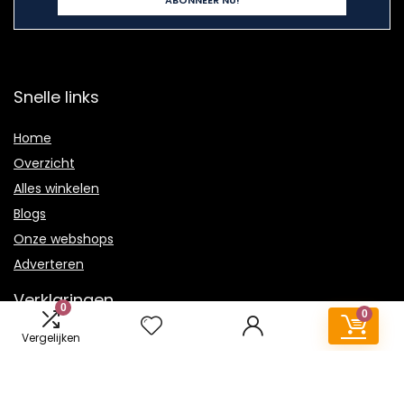
Snelle links
Home
Overzicht
Alles winkelen
Blogs
Onze webshops
Adverteren
Verklaringen
0
0
Vergelijken
Privacybeleid
algemene voorwaarden
Gelieerde openbaarmaking