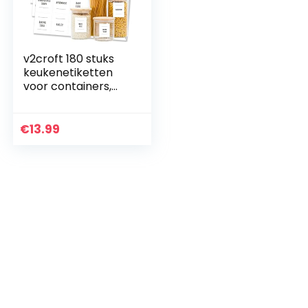
schoonmaakmidde
len
v2croft 180 stuks
keukenetiketten
voor containers,
voorgedrukte
zwarte tekst op
mat witte
€
13.99
achtergrond van
vinyl voor potten,
dozen en
opbergdozen
(waterbestendig)