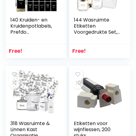
140 Kruiden- en
144 Wasruimte
Kruidenpotlabels,
Etiketten
Prefdo
Voorgedrukte Set,
Minimalistische
Prefdo Goud
Voorgedrukte
Minimalistisch
Zwarte Sticker
Water/Oliebestend
Free!
Free!
Witte Tekst,
ig, Zelfklevende
Waterdichte
Home Organizing
Kruidenlabelsticker
Stickers voor
s voor Pantry Spice
Wasruimte, Linnen
Organisatie
Kast, Badkamer,
(Zwart)
Schoonmaakbenod
igdheden
318 Wasruimte &
Etiketten voor
Linnen Kast
wijnflessen, 200
Organisatie
stuks