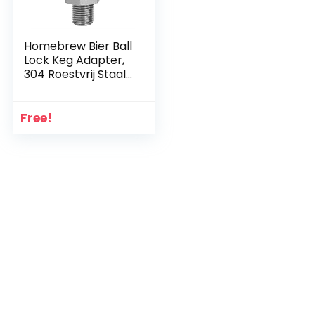
Homebrew Bier Ball
Lock Keg Adapter,
304 Roestvrij Staal
Post Druk Relief
Valve Homebrew
Accessoire voor
Free!
Reiniging Bier
Brouwen (Gas)