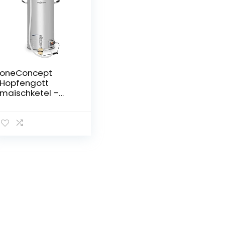
oneConcept
Hopfengott
maischketel –
thuisbrouwset,
bierbrouwsystee
m, 30 liter, 30-140
° C, 500-2500
watt,
circulatiepomp, 4
programmeerbar
e brouwstappen,
kleurendisplay,
roestvrij staal,
zilver