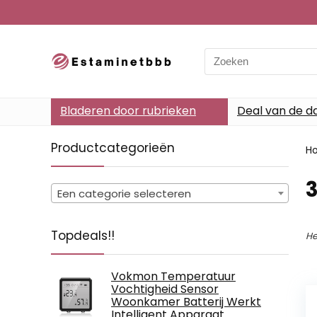
Search
for:
Bladeren door rubrieken
Deal van de d
Productcategorieën
H
‎
Een categorie selecteren
Topdeals!!
He
Vokmon Temperatuur
Vochtigheid Sensor
Woonkamer Batterij Werkt
Intelligent Apparaat