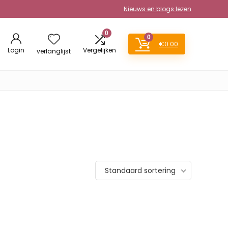
Nieuws en blogs lezen
0
0
€
0.00
Login
Vergelijken
verlanglijst
Standaard sortering