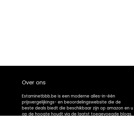
Over ons
Estaminetbbb.be is een moderne alles-in-één
prijsvergelijkings- en beoordelingswebsite die de
beste deals biedt die beschikbaar zijn op amazon en u
op de hoogte houdt via de laatst toegevoegde blogs.
Alle afbeeldingen zijn auteursrechtelijk beschermd
door hun respectievelijke eigenaren. Alle geciteerde
inhoud is afgeleid van hun respectievelijke bronnen.