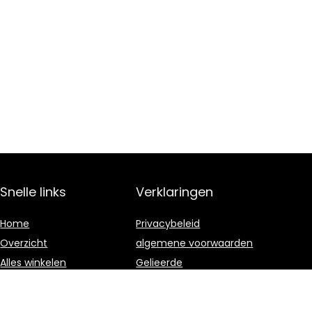
Snelle links
Verklaringen
Home
Privacybeleid
Overzicht
algemene voorwaarden
Alles winkelen
Gelieerde
openbaarmaking
Blogs
Onze webshops