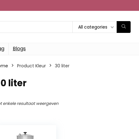
All categories
ag
Blogs
ome
Product Kleur
‎30 liter
30 liter
t enkele resultaat weergeven