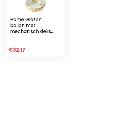
Home Glazen
ballon met
mechanisch deksel,
5 liter,
transparant/beige,
18 x 18 x 35 cm
€
32.17