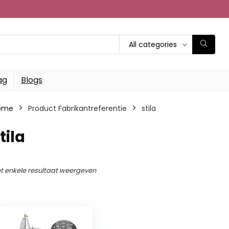
All categories
ag
Blogs
ome
Product Fabrikantreferentie
‎stila
stila
t enkele resultaat weergeven