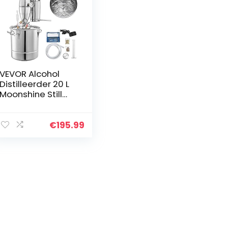
VEVOR Alcohol
Distilleerder 20 L
Moonshine Still
Distiller
Afmetingen
Gistingstank 30 x
€
195.99
30 cm
Multifunctionele
Water Alcohol
Distilleer Kan
Worden Gebruikt
Als
Fermentatietank
omDranken te
Fermenteren