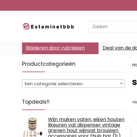
Search
for:
Bladeren door rubrieken
Deal van de d
Productcategorieën
H
‎
Een categorie selecteren
Topdeals!!
He
Wijn maken vaten, eiken houten
likeuren vat dispenser vintage
grenen hout wijnvat brouwen
accessoires voor thuis bar (1L)