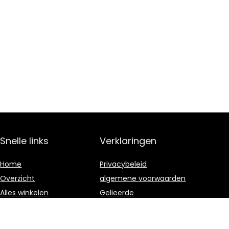
Snelle links
Verklaringen
Home
Privacybeleid
Overzicht
algemene voorwaarden
Alles winkelen
Gelieerde
openbaarmaking
Blogs
Onze webshops