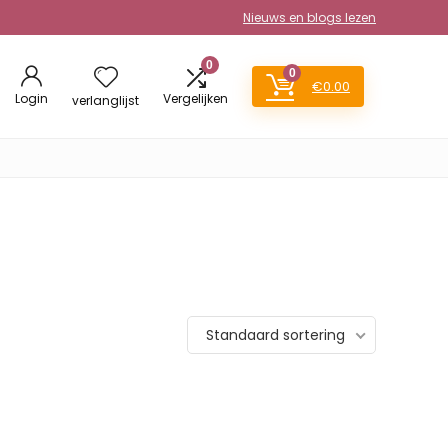
Nieuws en blogs lezen
0
0
€
0.00
Login
Vergelijken
verlanglijst
Standaard sortering