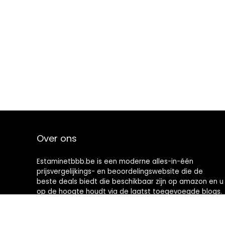
Over ons
Estaminetbbb.be is een moderne alles-in-één
prijsvergelijkings- en beoordelingswebsite die de
beste deals biedt die beschikbaar zijn op amazon en u
op de hoogte houdt via de laatst toegevoegde blogs.
Alle afbeeldingen zijn auteursrechtelijk beschermd
door hun respectievelijke eigenaren. Alle geciteerde
inhoud is afgeleid van hun respectievelijke bronnen.