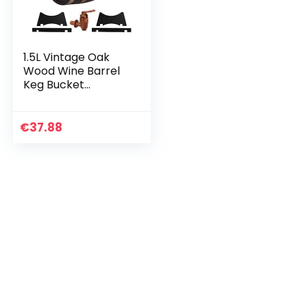
1.5L Vintage Oak
Wood Wine Barrel
Keg Bucket
Brewing
Accessories
Display Storage
€
37.88
Tool voor thuis