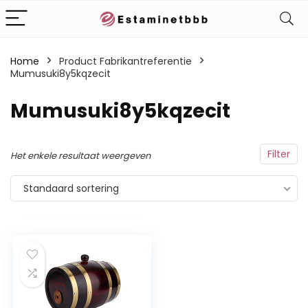
Home
Product Fabrikantreferentie
Mumusuki8y5kqzecit
‎Mumusuki8y5kqzecit
Filter
Het enkele resultaat weergeven
Standaard sortering