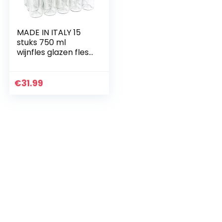
MADE IN ITALY 15
stuks 750 ml
wijnfles glazen fles
lege fles likeur wijn
sap met kurk nieuw
€
31.99