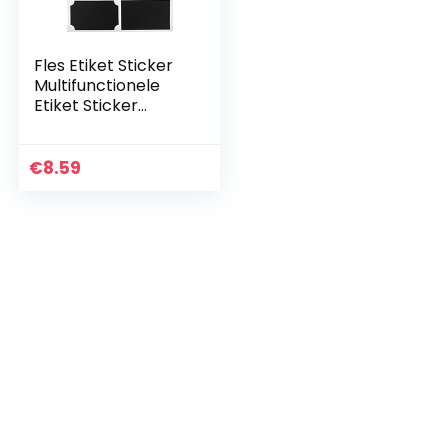
Fles Etiket Sticker
Multifunctionele
Etiket Sticker
Potten Etiketten
Praktische
Schoolbord
€
8.59
Etiketten voor
Kinderen Huis
Keuken Bruiloft Wijn
Ambachtelijke
Opslag Potten