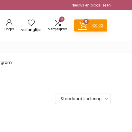
Nieuws en blogs lezen
0
0
€
0.00
Login
Vergelijken
verlanglijst
0 gram
Standaard sortering