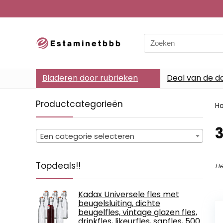
Search
for:
Bladeren door rubrieken
Deal van de d
Productcategorieën
H
‎
Een categorie selecteren
Topdeals!!
He
Kadax Universele fles met
beugelsluiting, dichte
beugelfles, vintage glazen fles,
drinkfles, likeurfles, sapfles, 500