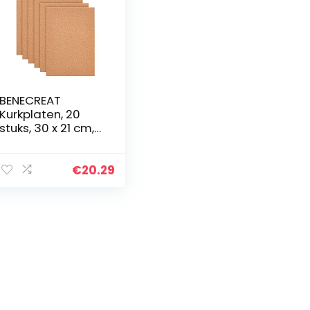
BENECREAT
Kurkplaten, 20
stuks, 30 x 21 cm,
kurktegels/kurkm
at, 1 mm dik,
geschikt voor
€
20.29
wanddecoratie,
feest en doe-
het-zelf-
projecten