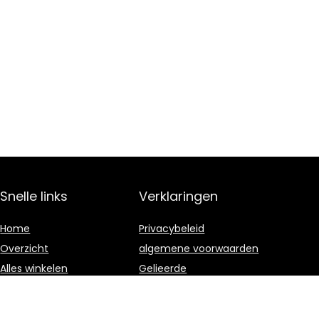
Snelle links
Verklaringen
Home
Privacybeleid
Overzicht
algemene voorwaarden
Alles winkelen
Gelieerde
openbaarmaking
Blogs
Onze webshops