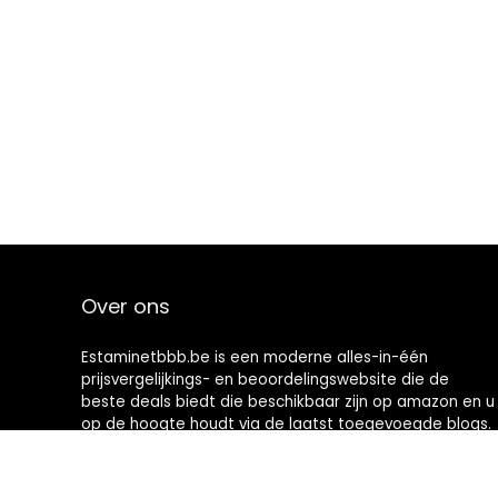
Over ons
Estaminetbbb.be is een moderne alles-in-één
prijsvergelijkings- en beoordelingswebsite die de
beste deals biedt die beschikbaar zijn op amazon en u
op de hoogte houdt via de laatst toegevoegde blogs.
Alle afbeeldingen zijn auteursrechtelijk beschermd
door hun respectievelijke eigenaren. Alle geciteerde
inhoud is afgeleid van hun respectievelijke bronnen.