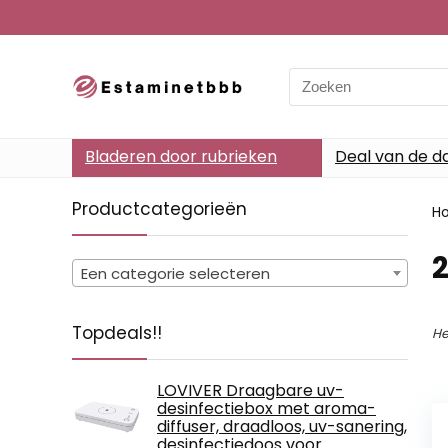
Search
for:
Bladeren door rubrieken
Deal van de d
Productcategorieën
H
‎
Een categorie selecteren
Topdeals!!
He
LOVIVER Draagbare uv-
desinfectiebox met aroma-
diffuser, draadloos, uv-sanering,
desinfectiedoos voor