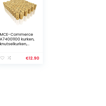
MCE-Commerce
A74001100 kurken,
knutselkurken,
wijnkurken,
natuurlijke kurken,
knutselen en
€
12.90
decoreren, 100
stuks, Ø 2,5 cm,
lengte 4,5 cm,
naturel