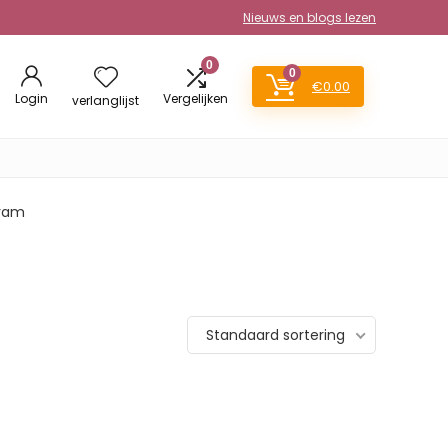
Nieuws en blogs lezen
0
0
€
0.00
Login
Vergelijken
verlanglijst
gram
Standaard sortering