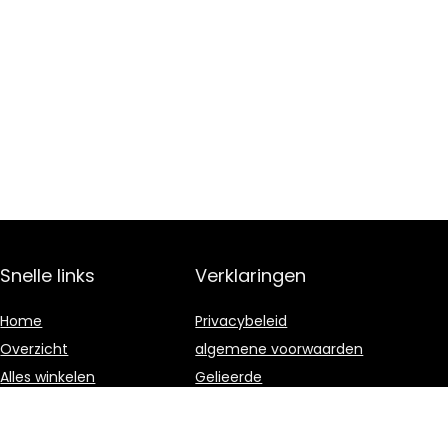
Snelle links
Verklaringen
Home
Privacybeleid
Overzicht
algemene voorwaarden
Alles winkelen
Gelieerde
openbaarmaking
Blogs
Onze webshops