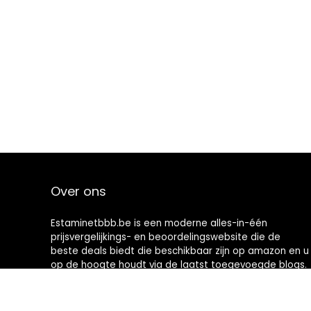
Over ons
Estaminetbbb.be is een moderne alles-in-één
prijsvergelijkings- en beoordelingswebsite die de
beste deals biedt die beschikbaar zijn op amazon en u
op de hoogte houdt via de laatst toegevoegde blogs.
Alle afbeeldingen zijn auteursrechtelijk beschermd
door hun respectievelijke eigenaren. Alle geciteerde
inhoud is afgeleid van hun respectievelijke bronnen.