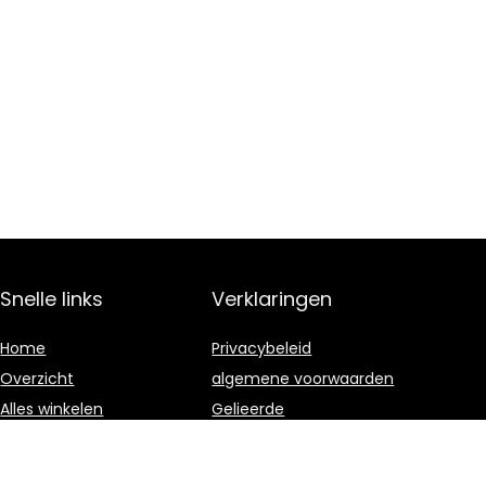
Snelle links
Verklaringen
Home
Privacybeleid
Overzicht
algemene voorwaarden
Alles winkelen
Gelieerde
openbaarmaking
Blogs
Onze webshops