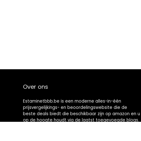
Over ons
Estaminetbbb.be is een moderne alles-in-één
prijsvergelijkings- en beoordelingswebsite die de
beste deals biedt die beschikbaar zijn op amazon en u
op de hoogte houdt via de laatst toegevoegde blogs.
Alle afbeeldingen zijn auteursrechtelijk beschermd
door hun respectievelijke eigenaren. Alle geciteerde
inhoud is afgeleid van hun respectievelijke bronnen.