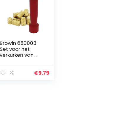
Browin 650003
Set voor het
verkurken van
wijn: hamer-
kurkmachine + 10
walsvormige
€
9.79
kurken van
natuurlijke
geperste kurk,
kunststof, hout,
rood