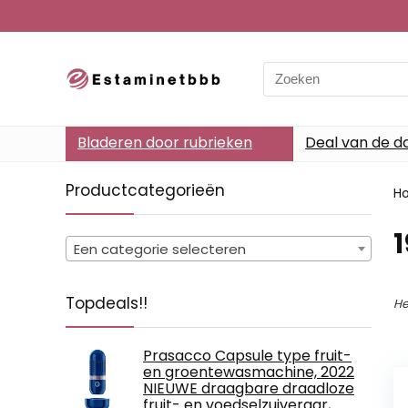
Search
for:
Bladeren door rubrieken
Deal van de d
Productcategorieën
H
‎
Een categorie selecteren
Topdeals!!
He
Prasacco Capsule type fruit-
en groentewasmachine, 2022
NIEUWE draagbare draadloze
fruit- en voedselzuiveraar,