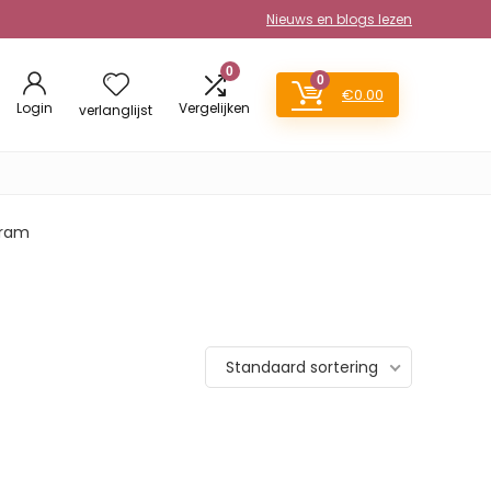
Nieuws en blogs lezen
0
0
€
0.00
Login
Vergelijken
verlanglijst
 gram
Standaard sortering