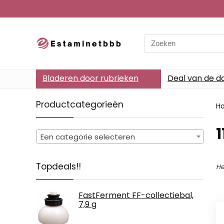
Search
for:
Bladeren door rubrieken
Deal van de d
Productcategorieën
H
‎
Een categorie selecteren
Topdeals!!
He
FastFerment FF-collectiebal,
7,9 g