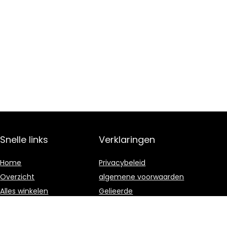
Snelle links
Verklaringen
Home
Privacybeleid
Overzicht
algemene voorwaarden
Alles winkelen
Gelieerde
openbaarmaking
Blogs
Onze webshops