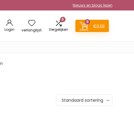
Nieuws en blogs lezen
0
0
€
0.00
Login
Vergelijken
verlanglijst
am
Standaard sortering