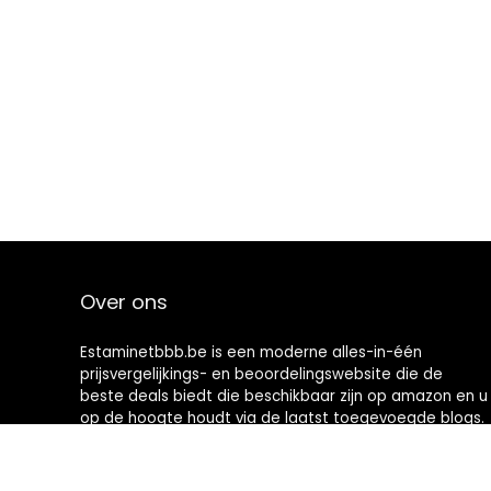
Over ons
Estaminetbbb.be is een moderne alles-in-één
prijsvergelijkings- en beoordelingswebsite die de
beste deals biedt die beschikbaar zijn op amazon en u
op de hoogte houdt via de laatst toegevoegde blogs.
Alle afbeeldingen zijn auteursrechtelijk beschermd
door hun respectievelijke eigenaren. Alle geciteerde
inhoud is afgeleid van hun respectievelijke bronnen.